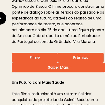
Guiné-Bissau, o Camões, I.P. e o Teatro do
Oprimido de Bissau. O filme procura construir uma
ponte de diálogo sobre as feridas do passado e as
esperanças do futuro, através do registo de uma
performance de teatro, que acontece
anualmente no dia 25 de abril. Uma figura gigante
de Amilcar Cabral aperta a mão ao Embaixador
de Portugal ao som de Grândola, Vila Morena.
Filme
Prémios
Saber Mais
Play
Um Futuro com Mais Saúde
Video
Este filme institucional é um retrato fiel das
conquistas do projeto Ianda Guiné! Saúde, uma